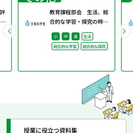
評
教育課程部会 生活、総
回）
合的な学習・探究の時間
ワーキンググループ（第
小
中
高
生活
8回） 配付資料
総合的な学習
総合的な探究
授業に役立つ資料集