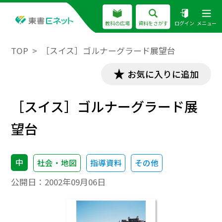
教科の広場
資料をさがす
ログイン
メニュー
TOP
［スイス］ゴルナーグラード展望台
お気に入りに追加
［スイス］ゴルナーグラード展
望台
中
社会・地図
指導資料
その他
公開日：
2002年09月06日