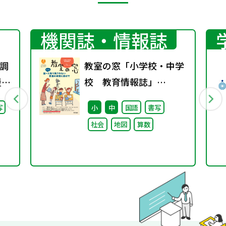
機関誌・情報誌
調
教室の窓「小学校・中学
援教
校 教育情報誌」
通
vol.74 2025年1月発行
写
小
中
国語
書写
調
社会
地図
算数