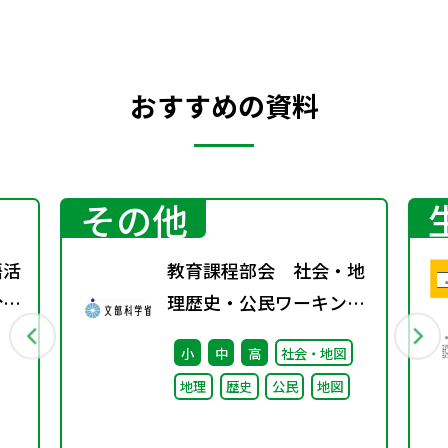
おすすめの資料
その他
語活
教育課程部会 社会・地
分野
理歴史・公民ワーキング
（第3回） 配付資料
小
中
高
社会・地図
地理
歴史
公民
地図