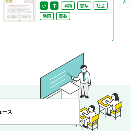
小
中
国語
書写
社会
地図
算数
ュース