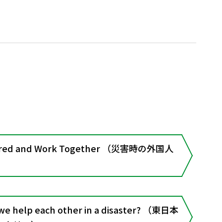
pared and Work Together （災害時の外国人
we help each other in a disaster? （東日本