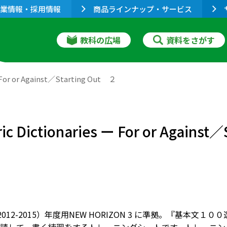
業情報・採用情報
商品ラインナップ・サービス
教科の広場
資料をさがす
or or Against／Starting Out ２
Dictionaries ー For or Against／
（2012-2015）年度用NEW HORIZON 3 に準拠。『基本