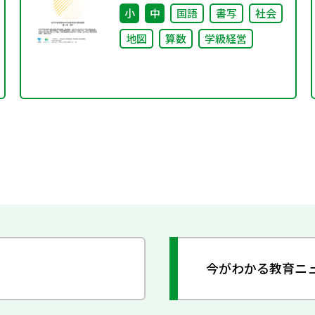
小
中
国語
書写
社会
地図
算数
学級経営
今がわかる教育ニ