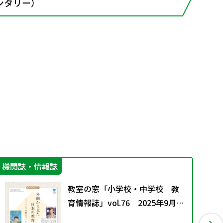
ンタリー）
機関誌・情報誌
学
教室の窓「小学校・中学校 教
育情報誌」vol.76 2025年9月発
行