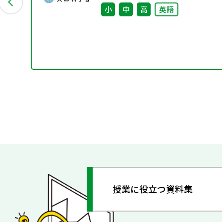
小
中
高
英語
授業に役立つ資料集