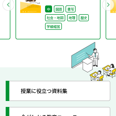
～
不確実な時代に応答する
中
国語
書写
小津中の実践 第一回 “当
社会・地図
地理
歴史
たり前”を問い直すルー
学級経営
ルメイキング（校則見直
し）
授業に役立つ資料集