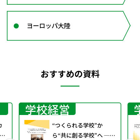
ヨーロッパ大陸
おすすめの資料
学校経営
カ
“つくられる学校”か
ン
ら“共に創る学校”へ ──