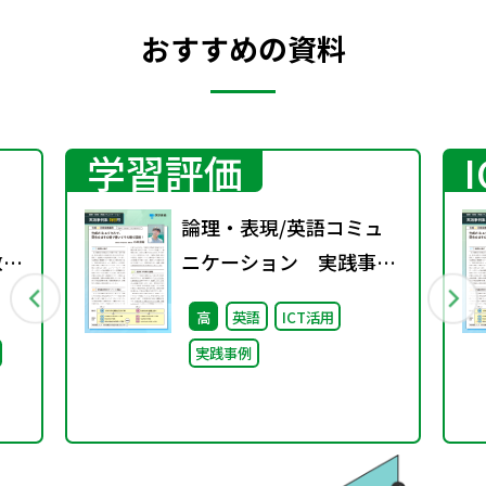
おすすめの資料
学習評価
論理・表現/英語コミュ
教師
ニケーション 実践事例
備
集 特別号
高
英語
ICT活用
策に
実践事例