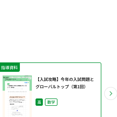
指導資料
指
【入試攻略】今年の入試問題と
グローバルトップ（第1回）
高
数学