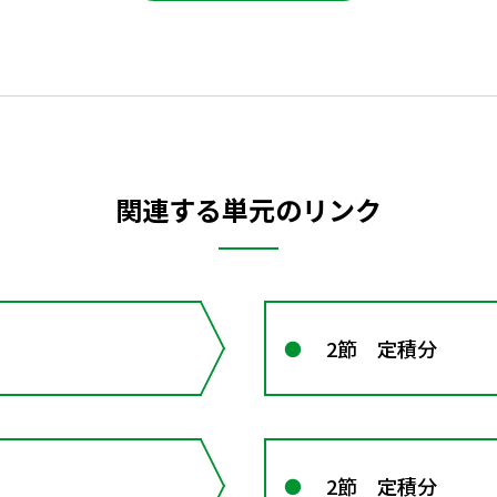
関連する単元のリンク
2節 定積分
2節 定積分