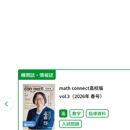
機関誌・情報誌
math connect高校版
！
vol.3（2026年 春号）
高
数学
指導資料
入試問題