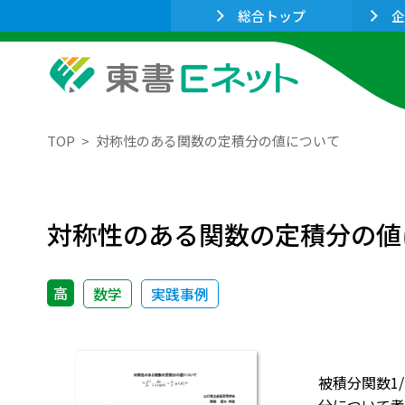
総合トップ
企
TOP
対称性のある関数の定積分の値について
対称性のある関数の定積分の値
高
数学
実践事例
被積分関数1/(