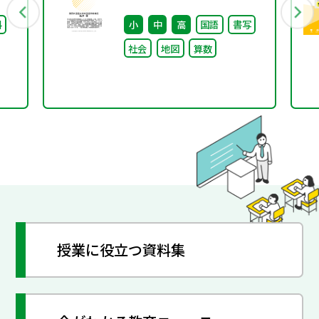
料
小
中
高
国語
書写
社会
地図
算数
授業に役立つ資料集