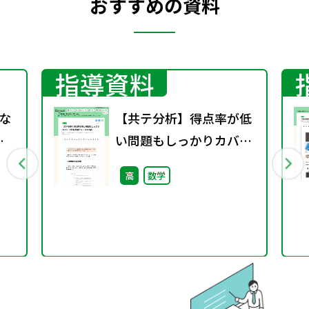
おすすめの資料
指導資料
な
【共テ分析】得点率が低
の
い問題もしっかりカバー
（攻略!共通テストPick
高
数学
Up）