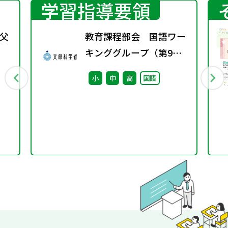
学習指導要領
父
教育課程部会 国語ワー
キンググループ（第9
回） 配付資料
小
中
高
国語