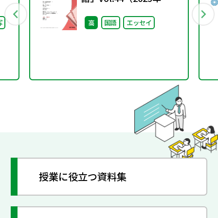
継
号）
写
高
国語
エッセイ
た
授業に役立つ資料集