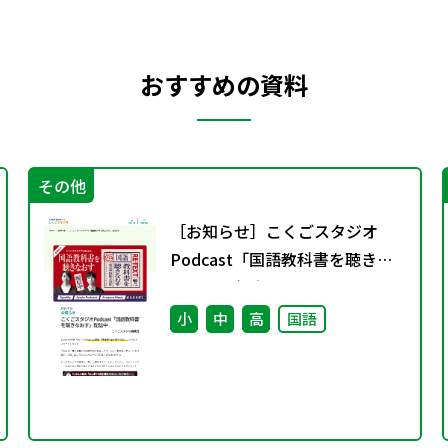
おすすめの資料
その他
［お知らせ］こくごスタジオ
Podcast「国語教科書を聴きな
おす」配信中
小
中
高
国語