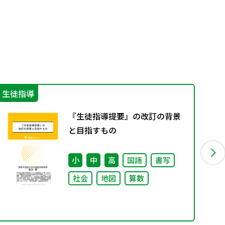
生徒指導
学
『生徒指導提要』の改訂の背景
と目指すもの
小
中
高
国語
書写
社会
地図
算数