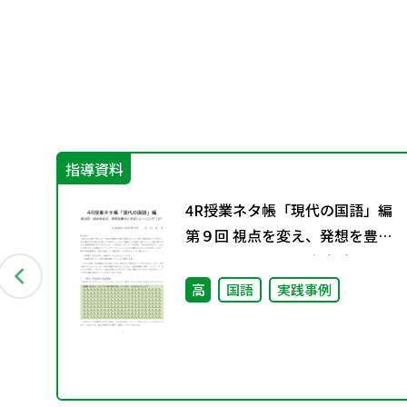
指導資料
会
4R授業ネタ帳「現代の国語」編
別
第９回 視点を変え、発想を豊か
にするトレーニング（２）
高
国語
実践事例