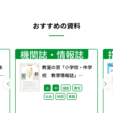
おすすめの資料
機関誌・情報誌
楽
教室の窓「小学校・中学
の
校 教育情報誌」
vol.76 2025年9月発行
小
中
国語
書写
社会
地図
算数