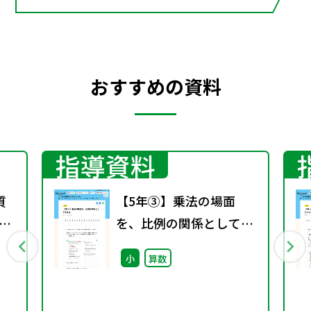
おすすめの資料
指導資料
質
【5年③】乗法の場面
を
を、比例の関係として捉
える
小
算数