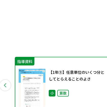
指導資料
しさ
【1年⑤】任意単位のいくつ分と
り
してとらえることのよさ
小
算数