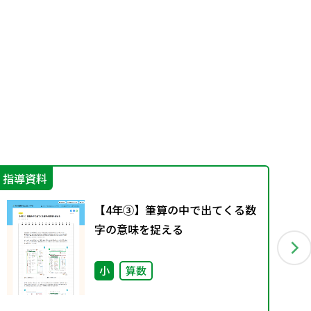
指導資料
学
【4年③】筆算の中で出てくる数
字の意味を捉える
小
算数