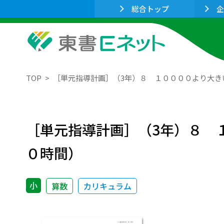
総合トップ
企
TOP
［単元指導計画］（3年）８ １００００より大
［単元指導計画］（3年）８ 
０時間）
小
算数
カリキュラム