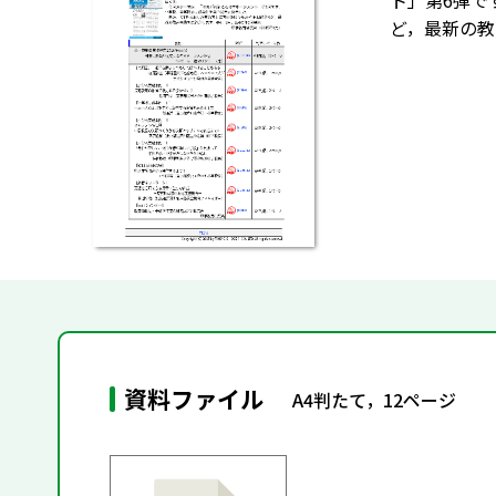
ト」第6弾で
ど，最新の教
資料ファイル
A4判たて，12ページ