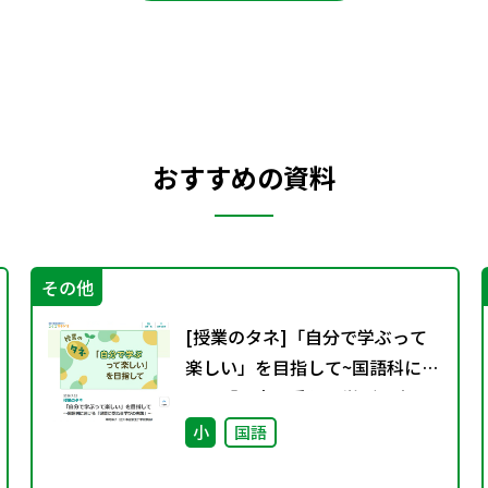
おすすめの資料
その他
[授業のタネ]「自分で学ぶって
楽しい」を目指して~国語科にお
ける「児童に委ねる学びの実
践」~
小
国語