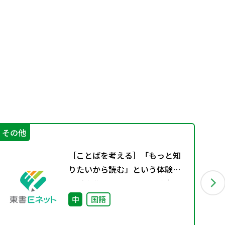
その他
学
［ことばを考える］「もっと知
りたいから読む」という体験〜
百科事典からはじめる、読書の
入り口〜
中
国語