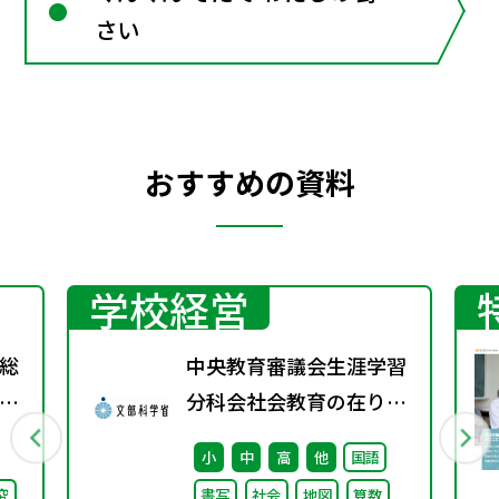
さい
おすすめの資料
学校経営
総
中央教育審議会生涯学習
間
分科会社会教育の在り方
第
に関する特別部会（第1
小
中
高
他
国語
回） 配布資料
究
書写
社会
地図
算数