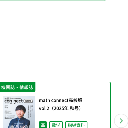
機関誌・情報誌
指
math connect高校版
vol.2（2025年 秋号）
高
数学
指導資料