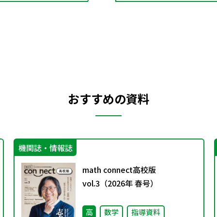
おすすめの資料
機関誌・情報誌
math connect高校版
vol.3（2026年 春号）
高
数学
指導資料