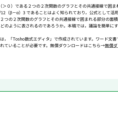
（＞０）である２つの２次関数のグラフとその共通接線で囲まれ
/12（β－α）
3
であることはよく知られており，公式として活用
２つの２次関数のグラフとその共通接線で囲まれる部分の面積Ｓ
てどのように表されるのであろうか。本稿では，議論を簡単に
は，「Tosho数式エディタ」で作成されています。ワード文書
れていることが必要です。無償ダウンロードはこちら→
無償ダ