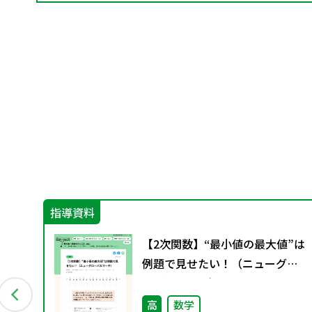
指導資料
と
【2次関数】“最小値の最大値”は
例題で見せたい！（ニューグロ
ーバルマーチ）
高
数学