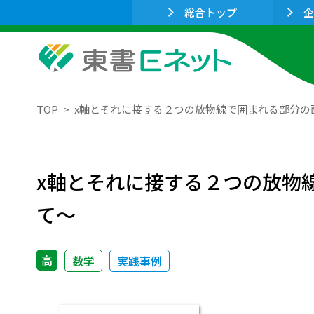
総合トップ
企
TOP
x軸とそれに接する２つの放物線で囲まれる部分の
x軸とそれに接する２つの放物
て～
高
数学
実践事例