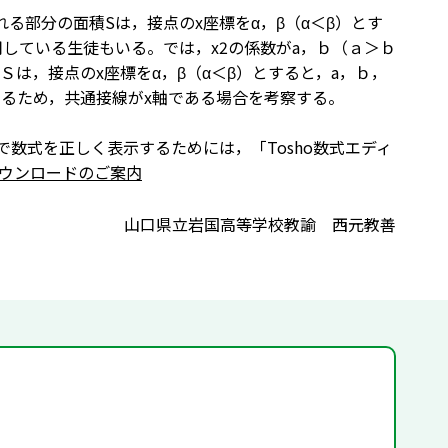
る部分の面積Sは，接点のx座標をα，β（α＜β）とす
している生徒もいる。では，x
2
の係数がa，ｂ（ａ＞ｂ
は，接点のx座標をα，β（α＜β）とすると，a，ｂ，
するため，共通接線がx軸である場合を考察する。
で数式を正しく表示するためには，「Tosho数式エディ
ウンロードのご案内
山口県立岩国高等学校教諭 西元教善