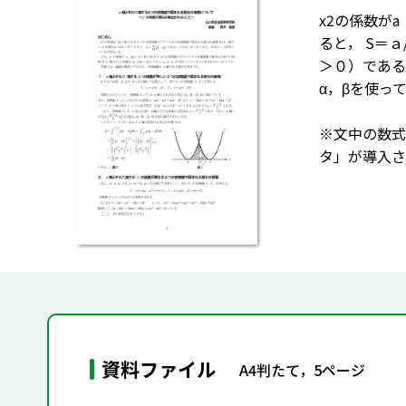
x
2
の係数がa
ると， S＝ａ
＞０）である
α，βを使っ
※文中の数式
タ」が導入さ
資料ファイル
A4判たて，5ページ