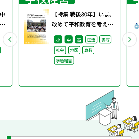
中
【特集 戦後80年】いま、
係
改めて平和教育を考え
通
る〜「あの日」を語り継
小
中
高
国語
書写
ぐ本川小学校の子どもた
社会
地図
算数
ち〜
学級経営