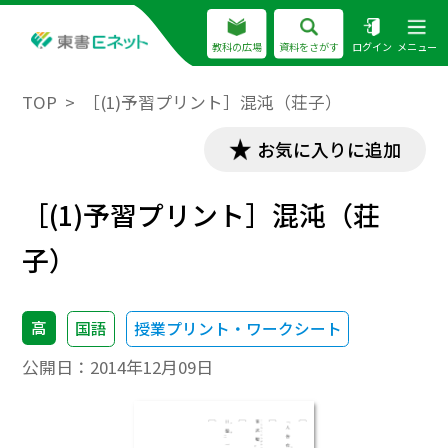
教科の広場
資料をさがす
ログイン
メニュー
TOP
［(1)予習プリント］混沌（荘子）
お気に入りに追加
［(1)予習プリント］混沌（荘
子）
高
国語
授業プリント・ワークシート
公開日：
2014年12月09日