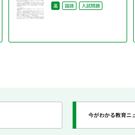
高
国語
入試問題
今がわかる教育ニ