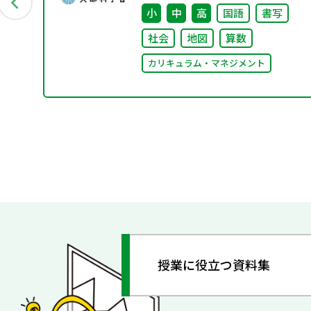
ました
小
中
高
国語
書写
社会
地図
算数
カリキュラム・マネジメント
授業に役立つ資料集