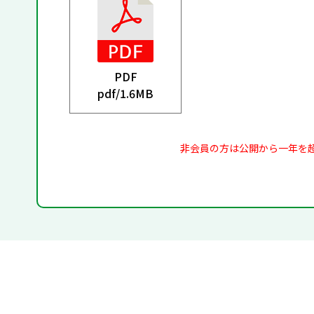
PDF
pdf/
1.6MB
非会員の方は公開から一年を