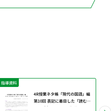
指導資料
そ
4R授業ネタ帳「現代の国語」編
第10回 表記に着目した「読むこ
と」「書くこと」の指導