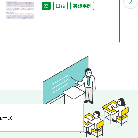
高
国語
実践事例
ュース