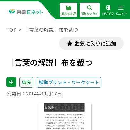
教科の広場
資料をさがす
ログイン
メニュー
TOP
［言葉の解説］布を裁つ
お気に入りに追加
［言葉の解説］布を裁つ
中
家庭
授業プリント・ワークシート
公開日：
2014年11月17日