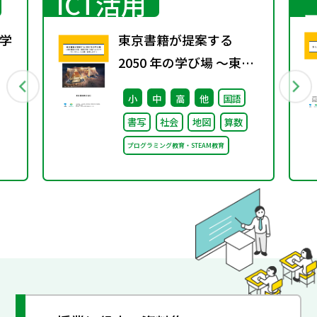
ICT活用
学
東京書籍が提案する
2050 年の学び場 ～東京
行
書籍は大阪・関西万博
小
中
高
他
国語
「大阪ヘルスケア パビリ
書写
社会
地図
算数
オン」に出展・協賛しま
プログラミング教育・STEAM教育
す～