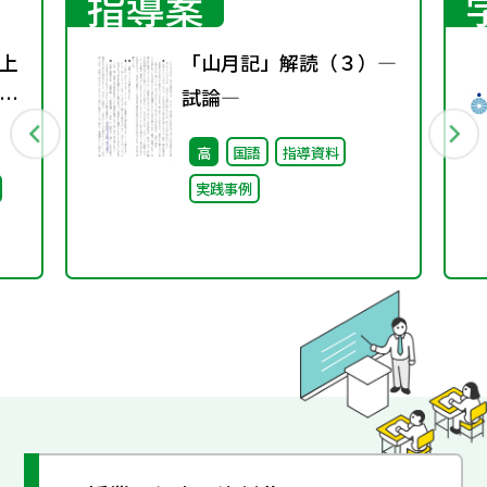
指導案
上
「山月記」解読（３）―
り
試論―
表
高
国語
指導資料
実践事例