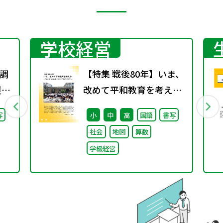
学校経営
調
【特集 戦後80年】いま、
援教
改めて平和教育を考え
通
る〜「あの日」を語り継
写
小
中
高
国語
書写
調
ぐ本川小学校の子どもた
社会
地図
算数
ち〜
学級経営