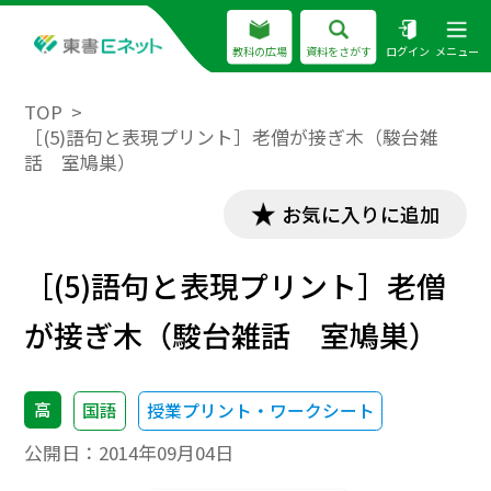
教科の広場
資料をさがす
ログイン
メニュー
TOP
［(5)語句と表現プリント］老僧が接ぎ木（駿台雑
話 室鳩巣）
お気に入りに追加
［(5)語句と表現プリント］老僧
が接ぎ木（駿台雑話 室鳩巣）
高
国語
授業プリント・ワークシート
公開日：
2014年09月04日