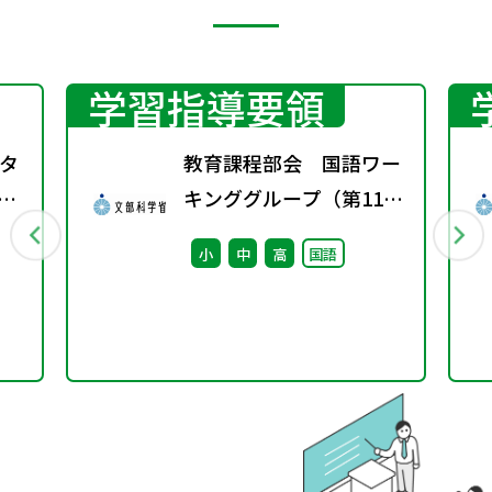
学習指導要領
タ
教育課程部会 国語ワー
教科
キンググループ（第11
中
回） 配付資料
小
中
高
国語