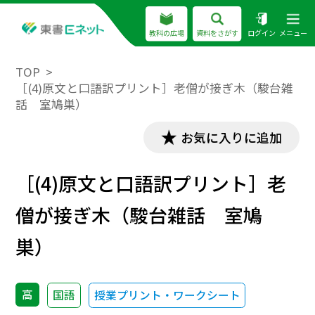
教科の広場
資料をさがす
ログイン
メニュー
TOP
［(4)原文と口語訳プリント］老僧が接ぎ木（駿台雑
話 室鳩巣）
お気に入りに追加
［(4)原文と口語訳プリント］老
僧が接ぎ木（駿台雑話 室鳩
巣）
高
国語
授業プリント・ワークシート