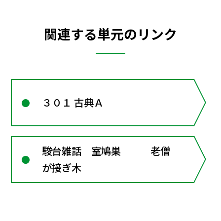
関連する単元のリンク
３０１ 古典Ａ
駿台雑話 室鳩巣 老僧
が接ぎ木