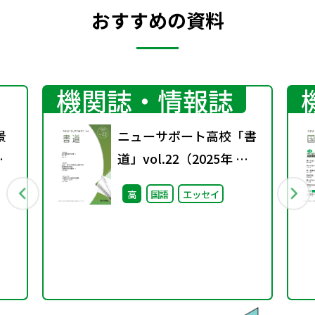
おすすめの資料
機関誌・情報誌
景
ニューサポート高校「書
学
道」vol.22（2025年 春
題
号）
高
国語
エッセイ