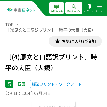
教科の広場
資料をさがす
ログイン
メニュー
TOP
［(4)原文と口語訳プリント］時平の大臣（大鏡）
お気に入りに追加
［(4)原文と口語訳プリント］時
平の大臣（大鏡）
高
国語
授業プリント・ワークシート
公開日：
2014年09月04日