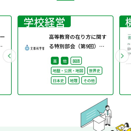
学校経営
ー
高等教育の在り方に関す
る特別部会（第9回）配
付資料
高
他
国語
地歴・公民・地図
世界史
日本史
地理
その他