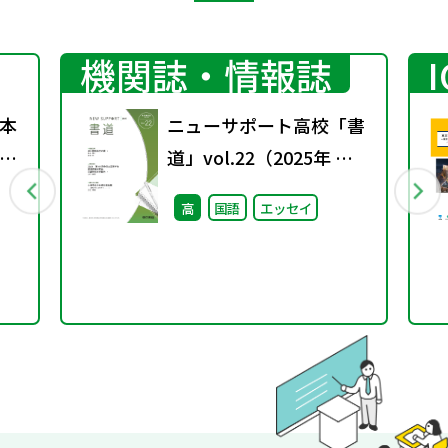
機関誌・情報誌
本
ニューサポート高校「書
日
道」vol.22（2025年 春
号）
高
国語
エッセイ