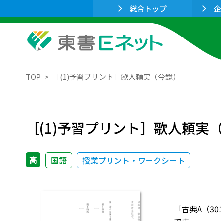
総合トップ
企
TOP
［(1)予習プリント］歌人頼実（今鏡）
［(1)予習プリント］歌人頼実
高
国語
授業プリント・ワークシート
「古典A（3