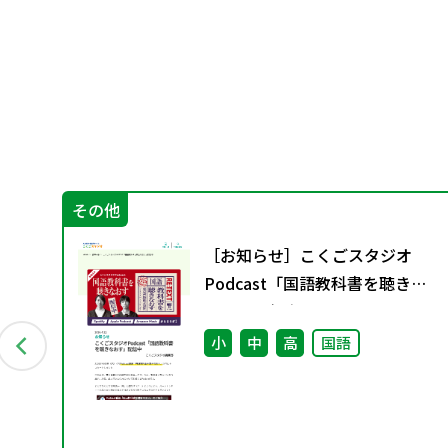
その他
会
［お知らせ］こくごスタジオ
別
Podcast「国語教科書を聴きな
おす」配信中
小
中
高
国語