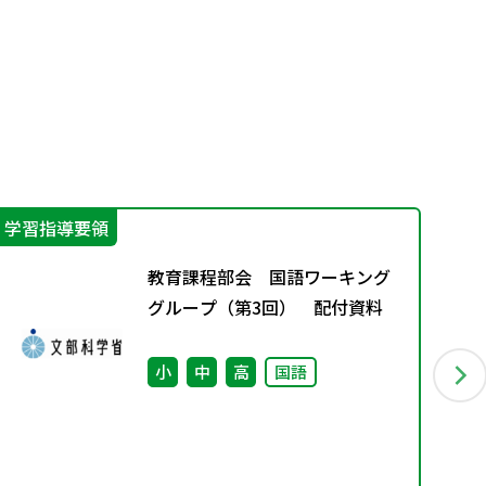
学習指導要領
学
教育課程部会 国語ワーキング
グループ（第3回） 配付資料
小
中
高
国語