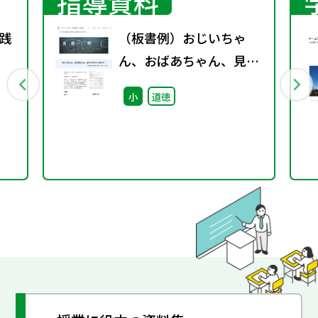
指導資料
実践
（板書例）おじいちゃ
ん、おばあちゃん、見て
いてね （小学3年）
小
道徳