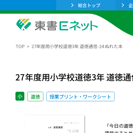
総合トップ
企
TOP
27年度用小学校道徳3年 道徳通信-24 ぬれた本
27年度用小学校道徳3年 道徳通信
小
道徳
授業プリント・ワークシート
「今日の道徳