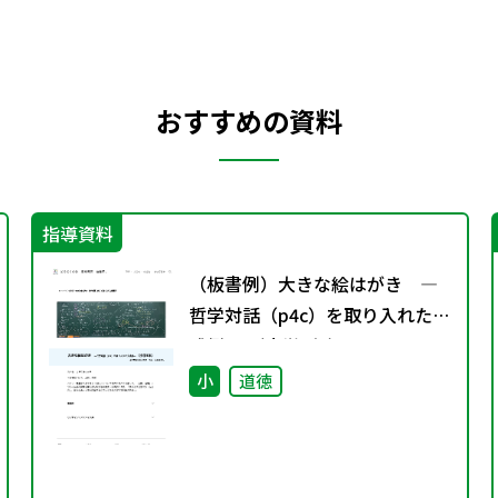
おすすめの資料
指導資料
（板書例）大きな絵はがき ―
哲学対話（p4c）を取り入れた実
践例― （小学4年）
小
道徳