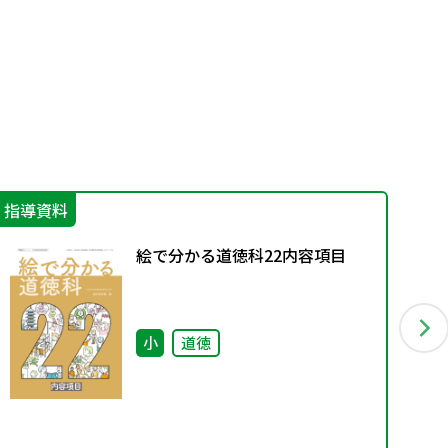
指導資料
IC
絵で分かる道徳科22内容項目
小
道徳