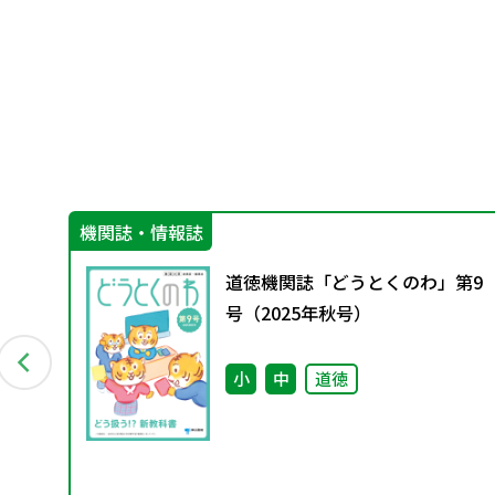
機関誌・情報誌
道徳機関誌「どうとくのわ」第9
（学
号（2025年秋号）
さ
小
中
道徳