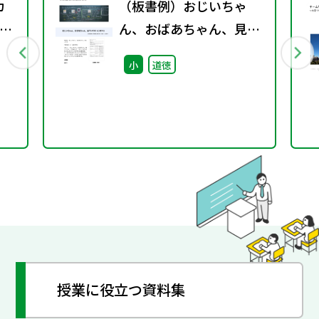
カ
（板書例）おじいちゃ
ン
ん、おばあちゃん、見て
～
いてね （小学3年）
小
道徳
授業に役立つ資料集