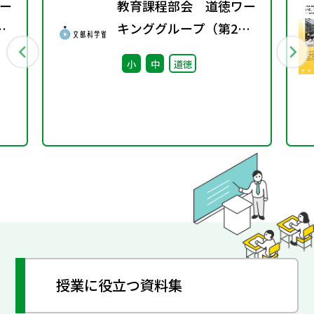
ー
教育課程部会 道徳ワー
キンググループ（第2
回） 配付資料
小
中
道徳
授業に役立つ資料集