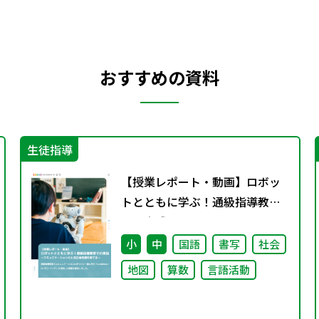
おすすめの資料
生徒指導
【授業レポート・動画】ロボッ
トとともに学ぶ！通級指導教室
での実践～コミュニケーション
力と自己肯定感を育てる～
小
中
国語
書写
社会
地図
算数
言語活動