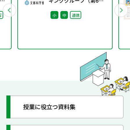
」
キンググループ（第6
語」
回） 配付資料
写
小
中
道徳
授業に役立つ資料集