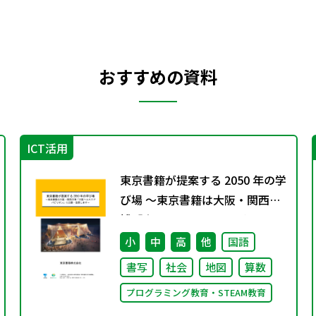
おすすめの資料
ICT活用
東京書籍が提案する 2050 年の学
び場 ～東京書籍は大阪・関西万
博「大阪ヘルスケア パビリオ
ン」に出展・協賛します～
小
中
高
他
国語
書写
社会
地図
算数
プログラミング教育・STEAM教育