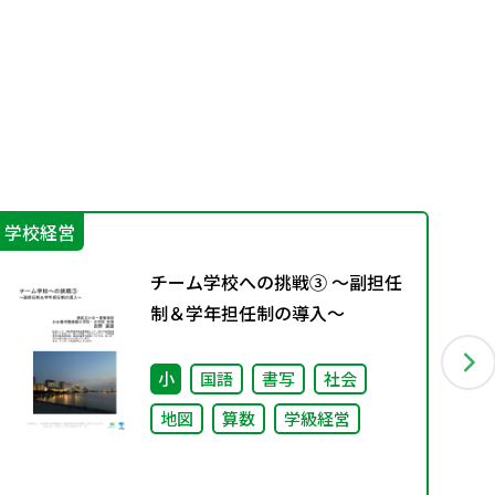
学校経営
生
チーム学校への挑戦③ ～副担任
制＆学年担任制の導入～
小
国語
書写
社会
地図
算数
学級経営