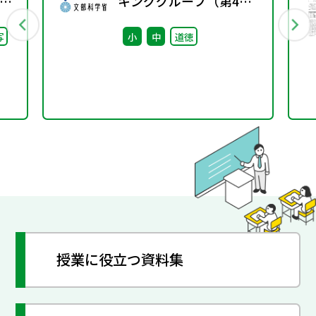
」
キンググループ（第4
語」
回） 配付資料
写
小
中
道徳
授業に役立つ資料集