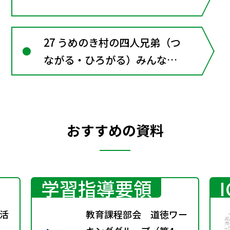
27 うめのき村の四人兄弟（つ
ながる・ひろがる）みんな持
っているパワー みんなちが
うよいところ
おすすめの資料
学習指導要領
活
教育課程部会 道徳ワー