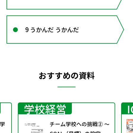
9 うかんだ うかんだ
おすすめの資料
学校経営
学
チーム学校への挑戦② ～