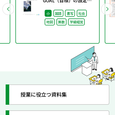
GOAL（目標）の設定と
行
共有 スタンダードの徹底
小
国語
書写
社会
～
地図
算数
学級経営
授業に役立つ資料集