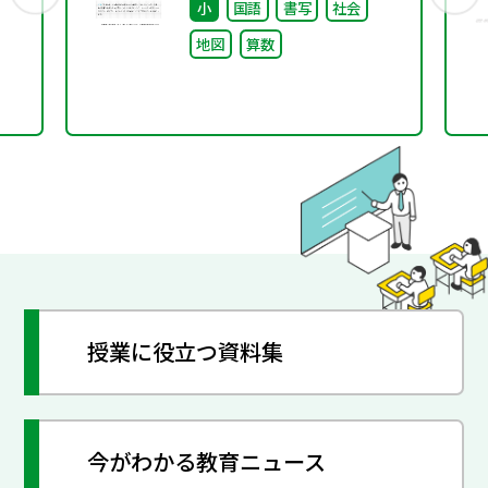
小
国語
書写
社会
リキュラム（後編）
地図
算数
授業に役立つ資料集
今がわかる教育ニュース