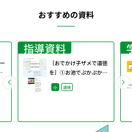
おすすめの資料
指導資料
ー
［おでかけ子ザメで道徳
を］①お池でぷかぷか教
材+指導案
小
道徳