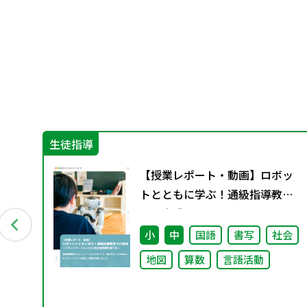
生徒指導
ま
【授業レポート・動画】ロボッ
トとともに学ぶ！通級指導教室
での実践～コミュニケーション
力と自己肯定感を育てる～
小
中
国語
書写
社会
地図
算数
言語活動