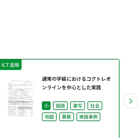
ICT活用
学
通常の学級におけるコグトレオ
ンラインを中心とした実践
小
国語
書写
社会
地図
算数
実践事例