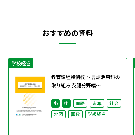
おすすめの資料
学校経営
教育課程特例校 ～言語活用科の
取り組み 英語分野編～
小
中
国語
書写
社会
地図
算数
学級経営