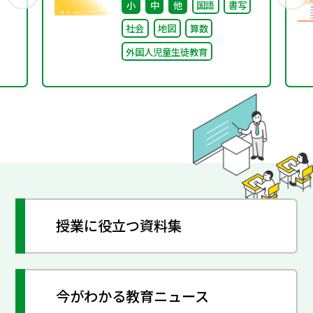
小
中
他
国語
書写
とは～
社会
地図
算数
外国人児童生徒教育
授業に役立つ資料集
今がわかる教育ニュース