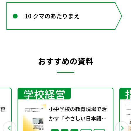
10 クマのあたりまえ
おすすめの資料
学校経営
内容
小中学校の教育現場で活
かす「やさしい日本語」
① ～「やさしい日本語」