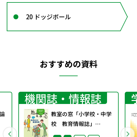
20 ドッジボール
おすすめの資料
機関誌・情報誌
理論
教室の窓「小学校・中学
校 教育情報誌」
vol.75 2025年4月発行