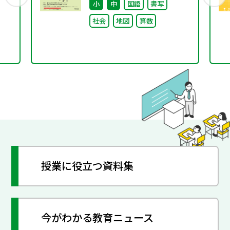
小
中
国語
書写
社会
地図
算数
授業に役立つ資料集
今がわかる教育ニュース