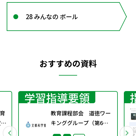
28 みんなの ボール
おすすめの資料
学習指導要領
育
教育課程部会 道徳ワー
度学
キンググループ（第6
回） 配付資料