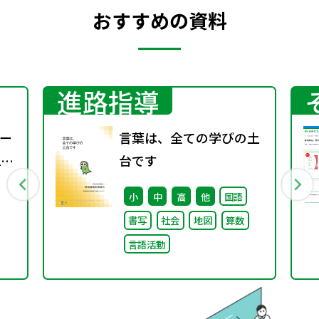
おすすめの資料
進路指導
ー
言葉は、全ての学びの土
2
台です
小
中
高
他
国語
書写
社会
地図
算数
言語活動