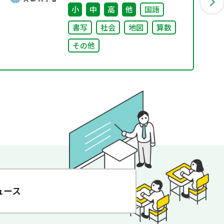
小
中
高
他
国語
書写
社会
地図
算数
その他
ュース