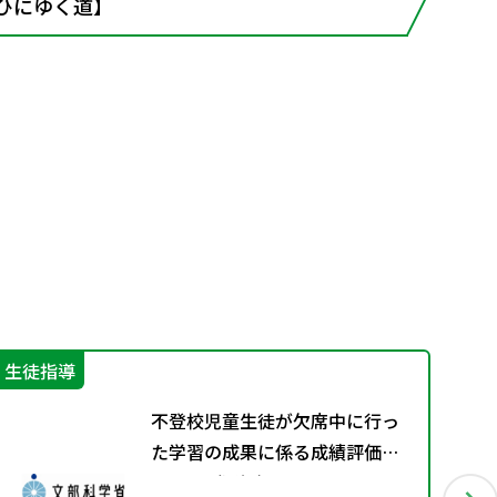
ひにゆく道】
生徒指導
学
不登校児童生徒が欠席中に行っ
た学習の成果に係る成績評価に
ついて（通知）