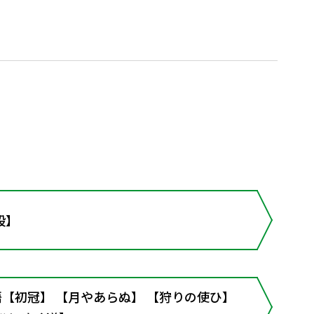
段】
物語【初冠】 【月やあらぬ】 【狩りの使ひ】