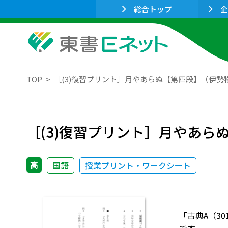
総合トップ
企
TOP
［(3)復習プリント］月やあらぬ【第四段】（伊勢
［(3)復習プリント］月やあら
高
国語
授業プリント・ワークシート
「古典A（3