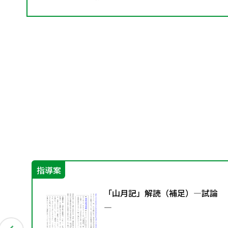
指導案
」編
「山月記」解読（補足）―試論
豊か
―