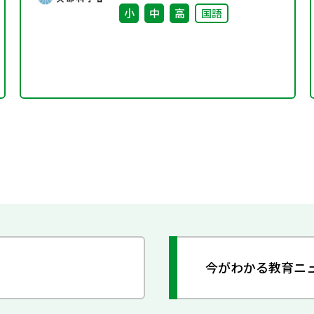
小
中
高
国語
今がわかる教育ニ