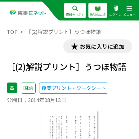
資料をさがす
教科の広場
ログイン
メニュー
TOP
［(2)解説プリント］うつほ物語
お気に入りに追加
［(2)解説プリント］うつほ物語
高
国語
授業プリント・ワークシート
公開日：
2014年08月13日