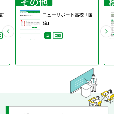
その他
訂
ニューサポート高校「国
語」
写
高
国語