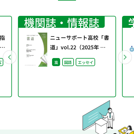
機関誌・情報誌
指
ニューサポート高校「書
り
道」vol.22（2025年 春
会
号）
写
高
国語
エッセイ
し