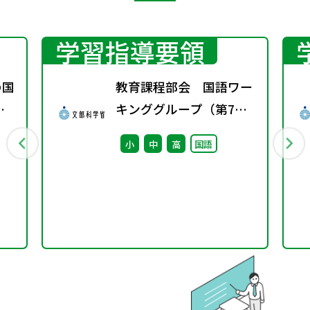
学習指導要領
の国
教育課程部会 国語ワー
変
キンググループ（第7
ト
回） 配付資料
小
中
高
国語