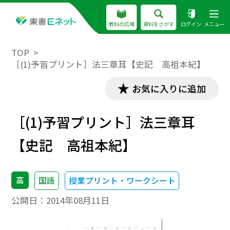
教科の広場
資料をさがす
ログイン
メニュー
TOP
［(1)予習プリント］法三章耳【史記 高祖本紀】
お気に入りに追加
［(1)予習プリント］法三章耳
【史記 高祖本紀】
高
国語
授業プリント・ワークシート
公開日：
2014年08月11日