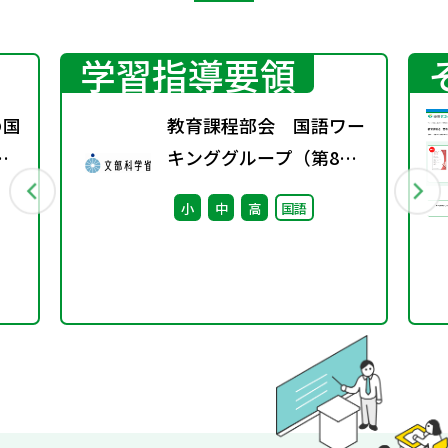
学習指導要領
の国
教育課程部会 国語ワー
着
キンググループ（第8
書
回） 配付資料
小
中
高
国語