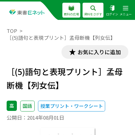
教科の広場
資料をさがす
ログイン
メニュー
TOP
［(5)語句と表現プリント］孟母断機【列女伝】
お気に入りに追加
［(5)語句と表現プリント］孟母
断機【列女伝】
高
国語
授業プリント・ワークシート
公開日：
2014年08月01日