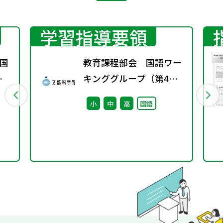
学習指導要領
国
教育課程部会 国語ワー
春
キンググループ（第4
回） 配付資料
小
中
高
国語